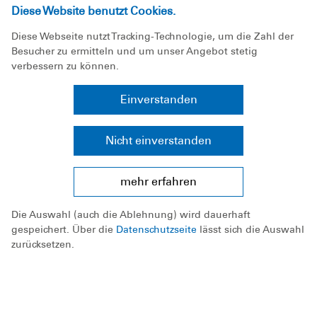
Diese Website benutzt Cookies.
unterstützen? (Lehrer, ehrenamtliche
Ausbilder*innen, andere Freiwillige)
Diese Webseite nutzt Tracking-Technologie, um die Zahl der
Besucher zu ermitteln und um unser Angebot stetig
Besteht Kontakt zu einer Ortsgruppe der
verbessern zu können.
DLRG?
Einverstanden
Generell kann das Schwimm-Mobil nicht für
Schwimmkurse im privaten Umfeld eingesetzt
Nicht einverstanden
werden.
mehr erfahren
Die Auswahl (auch die Ablehnung) wird dauerhaft
Kontakt
gespeichert. Über die
Datenschutzseite
lässt sich die Auswahl
zurücksetzen.
DLRG Landesverband Schleswig-Holstein e. V.
Schwimm-Mobil
Berliner Straße 64
24340 Eckernförde