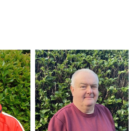
ws
Martin Höfler
ngsrettung
Fachreferent
Hubschraubergestütze
Wasserrettung