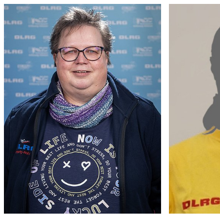
Finn Roeder
Fachreferent Wassergewandtheit
Fachr