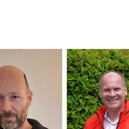
Frederic Kanz
Felix Matthe
rent Gefahrenabwehr
Fachreferent Strömu
Ausbildung