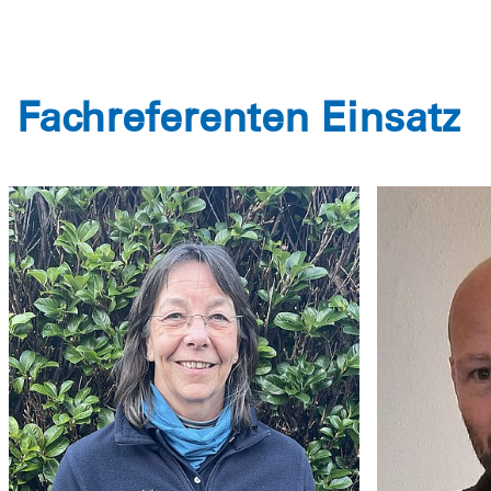
Jens Wagner
Fachreferent Bootswesen Einsatz
Fachrefe
(Regatten)
Fachreferenten Einsatz