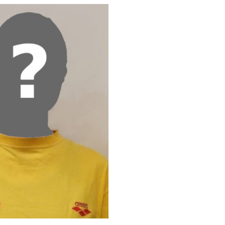
Dennis Voiges
Lara Urhah
eferent Schwimmen
Fachreferentin Juni