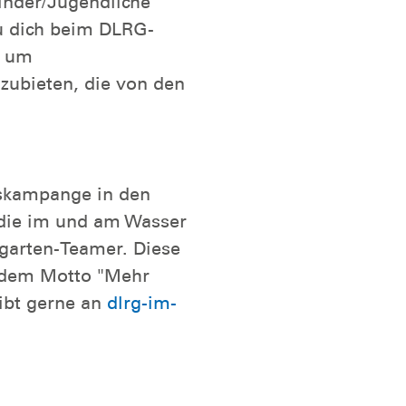
ner/ihrer Aufsicht
 (GGB) erfolgt der
n / Aquasport"
haber*in kann in
inder/Jugendliche
du dich beim DLRG-
, um
zubieten, die von den
skampange in den
, die im und am Wasser