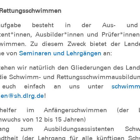
chwimmen & Rettungssc
mmen und Retten
des Landesverbandes sin
tungsschwimmen, Breitensport und das K
Rettungsschwimmen
aufgabe besteht in der Aus- und 
stent*innen, Ausbilder*innen und Prüfer*inn
wimmen. Zu diesem Zweck bietet der Lande
ihe von
Seminaren und Lehrgängen
an:
tehen wir natürlich den Gliederungen des Land
die Schwimm- und Rettungsschwimmausbildung