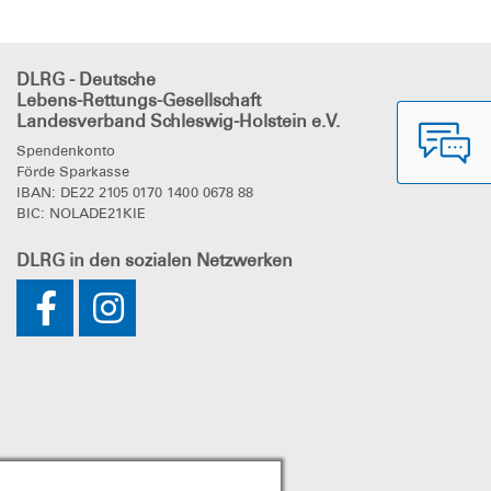
rgarten-Teamer. Diese
r dem Motto "Mehr
eibt gerne an
dlrg-im-
DLRG - Deutsche
Lebens-Rettungs-Gesellschaft
Landesverband Schleswig-Holstein e.V.
Spendenkonto
Förde Sparkasse
IBAN: DE22 2105 0170 1400 0678 88
BIC: NOLADE21KIE
DLRG
in den sozialen Netzwerken