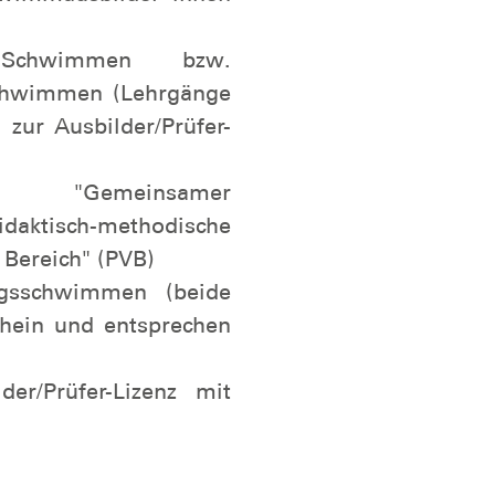
en@sh.dlrg.de
bzw.
Lehrgang für den
chwimmen - Modul
hwimmausbilder*innen
 Schwimmen bzw.
chwimmen (Lehrgänge
zur Ausbilder/Prüfer-
ng "Gemeinsamer
aktisch-methodische
Bereich" (PVB)
ngsschwimmen (beide