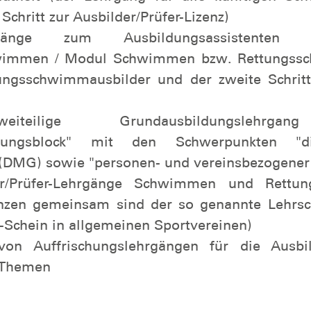
t euch einfach an uns unter
schwimm
en@sh.dlrg.de
!
rhelfer im Anfängerschwimmen (der 
hwuchs von 12 bis 15 Jahren)
ang zum Ausbildungsassistenten S
dtheit (der Lehrgang für alle künftigen Sc
Schritt zur Ausbilder/Prüfer-Lizenz)
änge zum Ausbildungsassistenten
wimmen / Modul Schwimmen bzw. Rettungss
tungsschwimmausbilder und der zweite Schritt 
teilige Grundausbildungslehrga
dungsblock" mit den Schwerpunkten "did
(DMG) sowie "personen- und vereinsbezogener 
er/Prüfer-Lehrgänge Schwimmen und Rettu