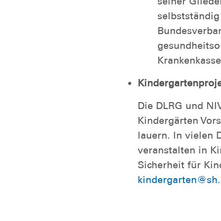
eine*n Übungs
eigenständig
Nach Absolvi
zweiteilige 
(DOSB-Trainer
seiner Glied
selbstständig
Bundesverban
gesundheitsor
Krankenkasse
Kindergartenproj
Die DLRG und NIV
Kindergärten Vors