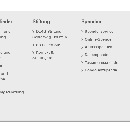
 DLRG- Gliederungen gibt es so genannte Kinde
Kindergärten Informationsveranstaltungen unte
nder im und am Wasser". Für weitere Infos schr
dlrg.de
.
lieder
Stiftung
Spenden
en und
DLRG Stiftung
Spendenservice
ung
Schleswig-Holstein
Online-Spenden
So helfen Sie!
Anlassspenden
e und
Kontakt &
Dauerspende
e
Stiftungsrat
Testamentsspende
e
Kondolenzspende
e und