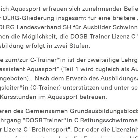
enzen gemeinsam sind der so genannte Lehrsc
-Schein in allgemeinen Sportvereinen)
on Auffrischungslehrgängen für die Ausbild
 Themen
ich Aquasport erfreuen sich zunehmender Beli
 DLRG-Gliederung insgesamt für eine breitere Z
 DLRG Landesverband SH für Ausbilder Schwin
 die Möglichkeit, die DOSB-Trainer-Lizenz C "
bildung erfolgt in zwei Stufen:
fe zum/zur C-Trainer*in ist der zweiteilige Lehr
ssistent Aquasport" (Teil 1 wird zugleich als Au
angeboten).. Nach dem Erwerb des Ausbildungsa