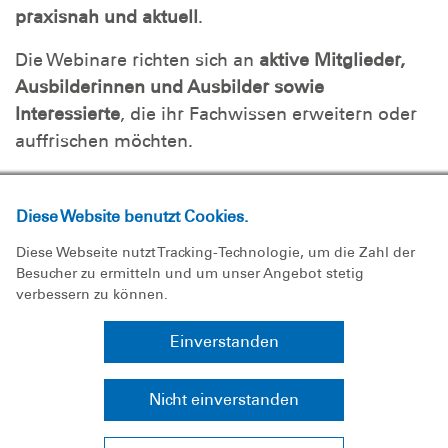
praxisnah und aktuell
.
Die Webinare richten sich an
aktive Mitglieder,
Ausbilderinnen und Ausbilder sowie
Interessierte
, die ihr Fachwissen erweitern oder
auffrischen möchten.
In kurzen Online-Einheiten erwarten euch
spannende Themen rund um die DLRG –
Diese Website benutzt Cookies.
praxisnah vermittelt von erfahrenen
Diese Webseite nutzt Tracking-Technologie, um die Zahl der
Referentinnen und Referenten.
Besucher zu ermitteln und um unser Angebot stetig
verbessern zu können.
Rahmenbedingungen:
Einverstanden
Dauer: ca.
60 Minuten
30 Minuten Input
durch Referentinnen
Nicht einverstanden
und Referenten