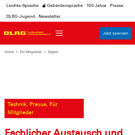
Leichte-Sprache
Gebärdensprache
100 Jahre
Presse
DLRG-Jugend
Newsletter
Jetzt spenden
Home
Für Mitglieder
Digest
Technik, Presse, Für
Mitglieder
Fachlicher Austausch und